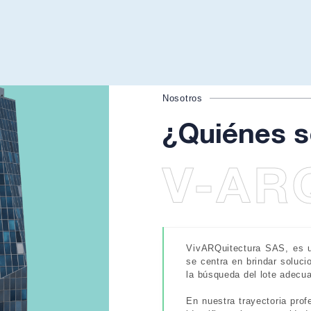
Nosotros
¿Quiénes 
V-AR
VivARQuitectura SAS, es u
se centra en brindar soluci
la búsqueda del lote adecuad
En nuestra trayectoria pro